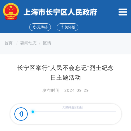
无
障
碍
操
作
无障碍
关怀版
说
明
首页
要闻动态
区情
跳
转
到
网
长宁区举行“人民不会忘记”烈士纪念
站
导
日主题活动
航
区
发布时间：2024-09-29
跳
转
到
主
要
内