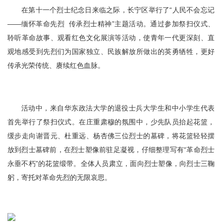
容
在第十一个烈士纪念日来临之际，长宁区举行了“人民不会忘记
区
域
——缅怀革命先烈 传承烈士精神”主题活动。通过参加祭扫仪式、
聆听革命故事、观看红色文化展演等活动，使青年一代更深刻、直
观地感受到先烈们为国家独立、民族解放所做出的英勇牺牲，更好
传承光荣传统、赓续红色血脉。
活动中，来自华东政法大学的退役士兵大学生和中小学生代表
首先举行了祭扫仪式。在庄重肃穆的氛围中，少先队员抬起花篮，
缓步走向谢晋元、杜重远、杨杏佛三位烈士的墓碑，将花篮轻轻摆
放到烈士墓碑前，在烈士塑像前驻足凝视，仔细整理写有“革命烈士
永垂不朽”的花篮缎带。全体人员肃立，面向烈士塑像，向烈士三鞠
躬，寄托对革命先烈的无限哀思。