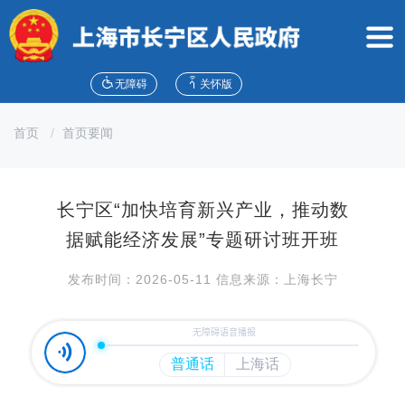
无
障
碍
操
作
无障碍
关怀版
说
明
首页
首页要闻
跳
转
到
网
长宁区“加快培育新兴产业，推动数
站
导
据赋能经济发展”专题研讨班开班
航
区
发布时间：2026-05-11 信息来源：上海长宁
跳
转
到
主
要
内