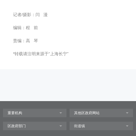
记者/摄影：闫 漫
编辑：程 前
责编：高 琴
*转载请注明来源于“上海长宁”