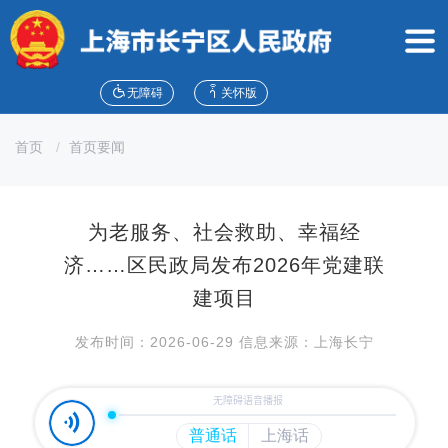
无
障
碍
操
作
无障碍
关怀版
说
明
首页
首页要闻
跳
转
到
网
为老服务、社会救助、幸福经
站
导
济……区民政局发布2026年党建联
航
建项目
区
跳
发布时间：2026-06-29 信息来源：上海长宁
转
到
主
要
内