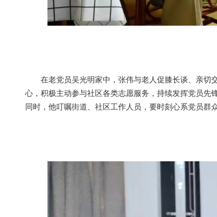
在老党员吴光明家中，张伟与老人促膝长谈、亲切
心，积极主动参与社区各类志愿服务，持续发挥党员先
同时，他叮嘱街道、社区工作人员，要时刻心系党员群