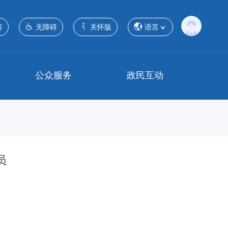
答
无障碍
关怀版
语言
公众服务
政民互动
员