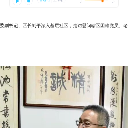
区委副书记、区长刘平深入基层社区，走访慰问辖区困难党员、