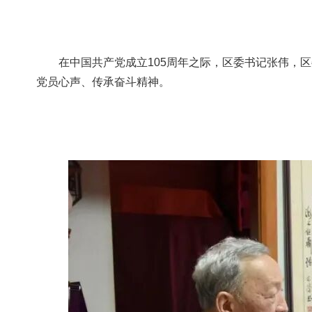
容
区
域
在中国共产党成立105周年之际，区委书记张伟，
党员心声、传承奋斗精神。