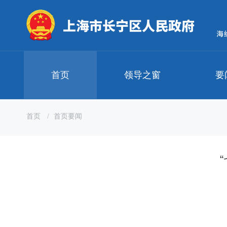
无
障
碍
操
作
说
明
首页
领导之窗
要
跳
转
到
网
首页
首页要闻
站
导
航
区
跳
转
到
主
要
内