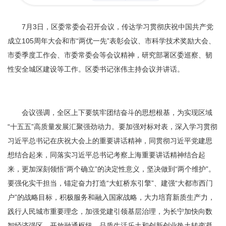
容
区
域
7月3日，区委常委会召开会议，传达学习贯彻庆祝中国共产党
成立105周年大会和市“两优一先”表彰会议、市科学技术奖励大会、
市委季度工作会、市委常委会等会议精神，研究部署区委巡察、韧
性安全城区建设等工作。区委书记张伟主持会议并讲话。
会议强调，
全区上下要筑牢团结奋斗的思想根基，为实现区域
“十五五”高质量发展汇聚强劲动力。
要加强对标对表，深入学习贯彻
习近平总书记在庆祝大会上的重要讲话精神，同贯彻习近平党建思
想结合起来，同落实习近平总书记考察上海重要讲话精神结合起
来，更加深刻领悟“两个确立”的决定性意义，坚决做到“两个维护”。
要强化实干担当，锚定奋力打造“大虹桥东引擎”、建强“大都市西门
户”的战略目标，积极服务和融入国家战略，大力培育新质生产力，
践行人民城市重要理念，加强党建引领基层治理，为长宁加快向数
智经济强区、开放融通枢纽、品质生活乐土和创新创业热土转变凝