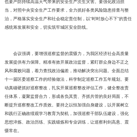
也要严防持续高温天气带来的安全生产次生灾害。要强化政治担
当，对照中央安全生产工作要求，全力抓好各类风险隐患排查与整
治，严格落实安全生产和社会稳定责任制，以“时时放心不下”的责任
感统筹发展和安全，切实筑牢城区安全防线。
会议强调，
要增强巡察监督的震慑力，为我区经济社会高质量
发展提供有力保障。
精准有效开展政治监督，紧盯群众身边不正之
风和腐败问题，着力查找政治偏差，推动解决突出问题。全面总结
十一届区委巡察工作的经验做法，科学制定巡察工作五年规划。要
动真碰硬抓好巡察整改，扎实开展巡察整改评估工作，健全整改责
任体系，凝聚监督合力，形成各负其责、齐抓共管的良好局面，不
断提升巡察整改工作质效。要持之以恒加强自身建设，以开展树立
和践行正确政绩观学习教育为契机，加强巡察干部队伍建设，强化
思想淬炼、政治历练、实践锻炼和专业训练，让巡察利剑高悬、震
慑常在。