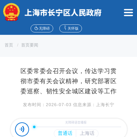
无
障
碍
操
作
无障碍
关怀版
说
明
首页
首页要闻
跳
转
到
网
区委常委会召开会议，传达学习贯
站
导
彻市委有关会议精神，研究部署区
航
委巡察、韧性安全城区建设等工作
区
跳
发布时间：2026-07-03 信息来源：上海长宁
转
到
主
要
内