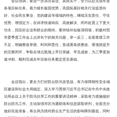
会议强调，
要进一步加压奋进、真抓实干，全力以赴完成年度
各项目标任务。
着力锻长板固优势，巩固拓展好相关行业提质向
好、社会民生事业、党的建设等领域的特色，继续压实责任、守住
优势、增强定力，在诉求快速响应、高效解决、闭环处置上下更大
功夫，回应好企业和群众的期待。要持续补短板强弱项，积极对照
市委季度工作会上点评长宁的相关问题，举一反三，全面查摆工作
不足，明确整改举措、时间和责任，形成逐条抓整改、逐项抓提升
的完整闭环，争取在堵点瓶颈上早日突破、早见成效，为三季度加
速冲刺、顺利完成全年目标任务奠定坚实基础。
会议指出，
要全力打好防台防汛攻坚战，有力保障韧性安全城
区建设和社会大局稳定。
深入学习贯彻习近平总书记在中共中央政
治局会议上关于防汛抗旱工作的重要讲话精神，采取有力措施做好
防台防汛工作。主动加强市区沟通联络和信息获取研判，全面充分
做好应急准备，将台风汛情对群众生产生活的影响降到最低，同时