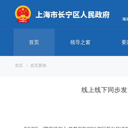
无
障
碍
操
作
说
明
首页
领导之窗
要
跳
转
到
网
首页
首页要闻
站
导
航
区
线上线下同步发
跳
转
到
主
要
内