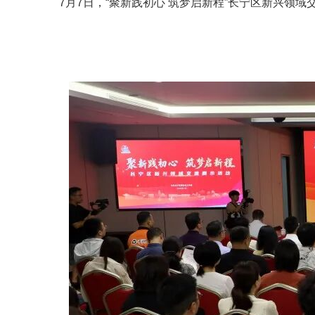
容
7月7日，“聚新践初心 筑梦启新程”长宁区新兴领
区
域