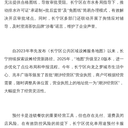
无法提供合格图纸，导致审批受阻。长宁区在市水务局指导下，推
动排水许可证“承诺制+批后监管”及“免图纸”简易办理模式，有效解
决开店审批堵点。同时，长宁区多部门还联动开展了舆情应对辅
导，及时澄清茶饮品牌“涉毒”谣言，维护了企业声誉。
自2023年率先发布《长宁区公共区域设摊服务地图》以来，长
宁持续探索设摊经营新路径。2025年，“地图”升级至2.0版本，进一
步优化了点位布局和申报流程。今年，长宁区向龙之梦城市生活中
心、兆丰广场等颁发了首批“潮汐经营区”营业执照，商户可根据经营
需要，随时调整具体位置，营业执照上的地址统一为“潮汐经营区”，
大幅提升了经营灵活性。
预付卡是连锁餐饮的重要经营工具，但也存在兑付、退费及闭
店风险。在有效防控风险的前提下，长宁区优化单用途预付卡服