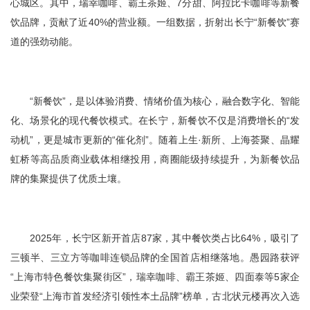
心城区。其中，瑞幸咖啡、霸王茶姬、7分甜、阿拉比卡咖啡等新餐
饮品牌，贡献了近40%的营业额。一组数据，折射出长宁“新餐饮”赛
道的强劲动能。
“新餐饮”，是以体验消费、情绪价值为核心，融合数字化、智能
化、场景化的现代餐饮模式。在长宁，新餐饮不仅是消费增长的“发
动机”，更是城市更新的“催化剂”。随着上生·新所、上海荟聚、晶耀
虹桥等高品质商业载体相继投用，商圈能级持续提升，为新餐饮品
牌的集聚提供了优质土壤。
2025年，长宁区新开首店87家，其中餐饮类占比64%，吸引了
三顿半、三立方等咖啡连锁品牌的全国首店相继落地。愚园路获评
“上海市特色餐饮集聚街区”，瑞幸咖啡、霸王茶姬、四面泰等5家企
业荣登“上海市首发经济引领性本土品牌”榜单，古北状元楼再次入选