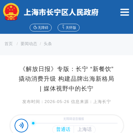
无
障
碍
操
作
无障碍
关怀版
说
明
首页
要闻动态
头条
跳
转
到
网
《解放日报》专版：长宁 “新餐饮”
站
导
撬动消费升级 构建品牌出海新格局
航
| 媒体视野中的长宁
区
跳
发布时间：2026-05-26 信息来源：上海长宁
转
到
主
要
内