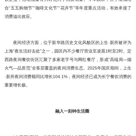
合“五五购物节”“咖啡文化节”“花卉节”等年度重点活动，有效承接了
消费溢出效应。
夜间经济方面，位于新华路历史文化风貌区的上生·新所被评为
上海“夜生活好去处”之一，园区内不少餐厅营业至凌晨1时至2时。定
西路夜间餐饮街区汇聚了多家老字号与网红餐厅，形成“高端局—烟
火气—品质范”全客层覆盖的夜间消费生态。2025年国庆期间，上生
·新所夜间消费额同比增长104.1%，夜间经济已成为长宁餐饮消费的
重要增长极。
融入一刻钟生活圈