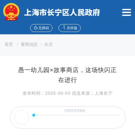
无
障
碍
操
作
无障碍
关怀版
说
明
首页
要闻动态
生活
跳
转
到
网
愚一幼儿园×故事商店，这场快闪正
站
导
在进行
航
区
发布时间：2026-06-03 信息来源：上海长宁
跳
转
到
主
要
内