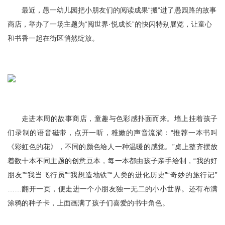
容
最近，愚一幼儿园把小朋友们的阅读成果“搬”进了愚园路的故事
区
域
商店，举办了一场主题为“阅世界·悦成长”的快闪特别展览，让童心
和书香一起在街区悄然绽放。
走进本周的故事商店，童趣与色彩感扑面而来。墙上挂着孩子
们录制的语音磁带，点开一听，稚嫩的声音流淌：“推荐一本书叫
《彩虹色的花》，不同的颜色给人一种温暖的感觉。”桌上整齐摆放
着数十本不同主题的创意豆本，每一本都由孩子亲手绘制，“我的好
朋友”“我当飞行员”“我想造地铁”“人类的进化历史”“奇妙的旅行记”
……翻开一页，便走进一个小朋友独一无二的小小世界。还有布满
涂鸦的种子卡，上面画满了孩子们喜爱的书中角色。