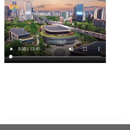
内
容
区
域