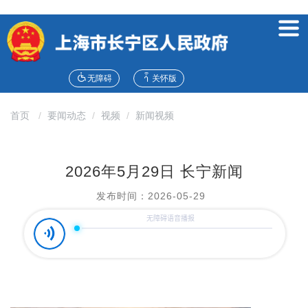
无
障
碍
操
作
无障碍
关怀版
说
明
首页
要闻动态
视频
新闻视频
跳
转
到
网
2026年5月29日 长宁新闻
站
导
发布时间：2026-05-29
航
区
跳
转
到
主
要