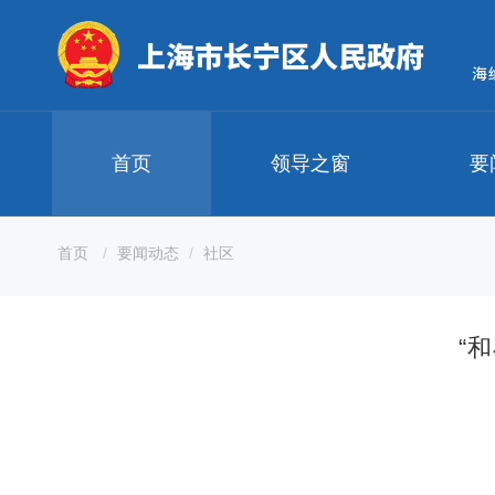
无
障
碍
操
作
说
明
首页
领导之窗
要
跳
转
到
网
首页
要闻动态
社区
站
导
航
区
“
跳
转
到
主
要
内