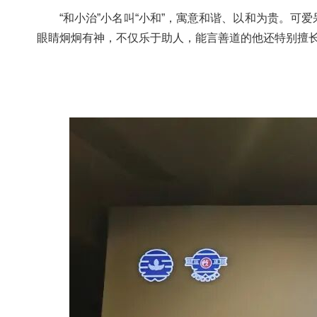
“和小治”小名叫“小和”，寓意和谐、以和为贵。
眼睛炯炯有神，不仅乐于助人，能言善道的他还特别擅