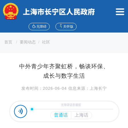
无
障
碍
操
作
无障碍
关怀版
说
明
首页
要闻动态
社区
跳
转
到
网
中外青少年齐聚虹桥，畅谈环保、
站
导
成长与数字生活
航
区
发布时间：2026-06-04 信息来源：上海长宁
跳
转
到
主
要
内