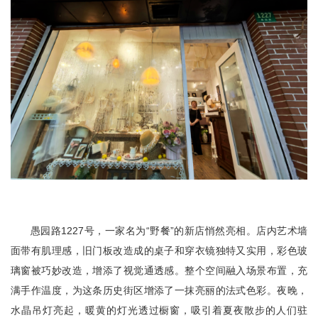
愚园路1227号，一家名为“野餐”的新店悄然亮相。店内艺术墙
面带有肌理感，旧门板改造成的桌子和穿衣镜独特又实用，彩色玻
璃窗被巧妙改造，增添了视觉通透感。整个空间融入场景布置，充
满手作温度，为这条历史街区增添了一抹亮丽的法式色彩。夜晚，
水晶吊灯亮起，暖黄的灯光透过橱窗，吸引着夏夜散步的人们驻