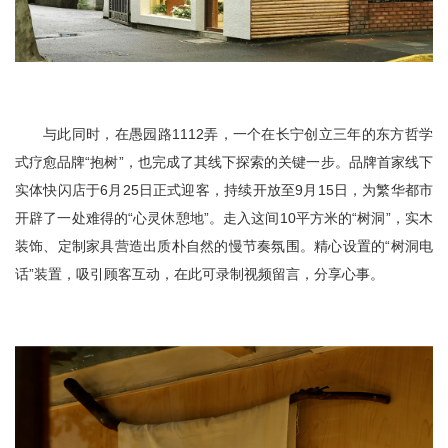
与此同时，在愚园路1112弄，一个在长宁创立三年的东方哲学
式疗愈品牌“抱树”，也完成了其线下探索的关键一步。品牌首家线下
实体快闪店于6月25日正式迎客，持续开放至9月15日，为繁华都市
开辟了一处难得的“心灵休憩地”。走入这间10平方米的“树洞”，实木
装饰、定制家具营造出质朴自然的慢节奏氛围。精心设置的“树洞电
话”装置，吸引顾客互动，在此可录制视频留言，分享心事。