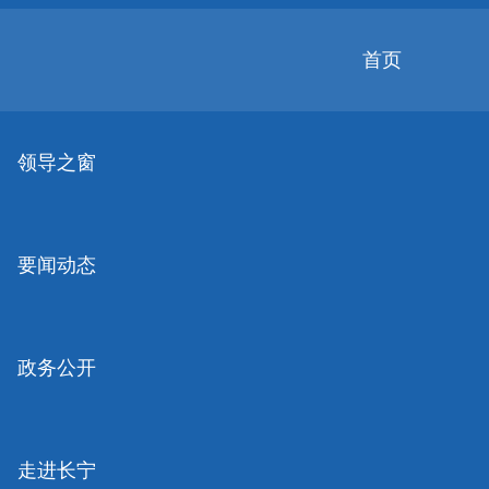
无
障
碍
首页
操
作
无障碍
关怀版
说
明
领导之窗
跳
转
到
网
要闻动态
站
导
航
区
跳
政务公开
转
到
主
要
走进长宁
内