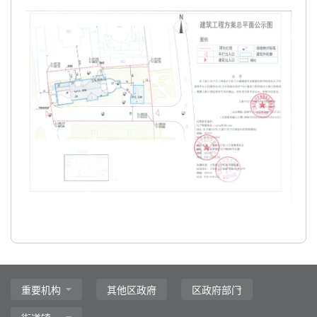
主
要
内
容
区
域