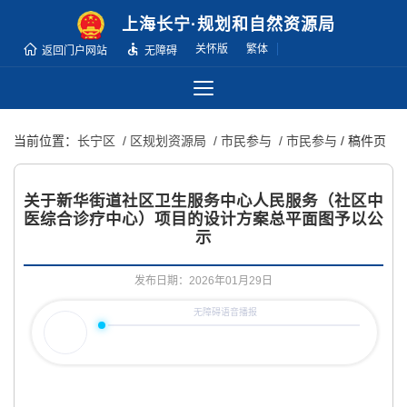
无
上海长宁·规划和自然资源局
障
关怀版
繁体
返回门户网站
无障碍
碍
操
作
说
当前位置：
长宁区
/ 区规划资源局
/ 市民参与
/ 市民参与
/ 稿件页
明
跳
转
关于新华街道社区卫生服务中心人民服务（社区中
到
医综合诊疗中心）项目的设计方案总平面图予以公
示
网
站
发布日期：2026年01月29日
导
航
区
跳
转
到