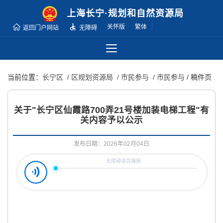
无
上海长宁·规划和自然资源局
障
关怀版
繁体
返回门户网站
无障碍
碍
操
作
说
当前位置：
长宁区
/ 区规划资源局
/ 市民参与
/ 市民参与
/ 稿件页
明
跳
转
关于"长宁区仙霞路700弄21号楼加装电梯工程"有
到
关内容予以公示
网
站
发布日期：2026年02月04日
导
航
区
跳
转
到