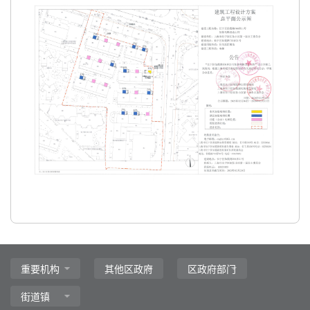
主
要
内
容
区
域