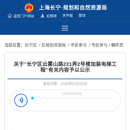
无
上海长宁·规划和自然资源局
障
关怀版
繁体
返回门户网站
无障碍
碍
操
作
说
当前位置：
长宁区
/ 区规划资源局
/ 市民参与
/ 市民参与
/ 稿件页
明
跳
转
关于"长宁区云雾山路221弄2号楼加装电梯工
到
程"有关内容予以公示
网
站
发布日期：2026年03月20日
导
航
区
跳
转
到