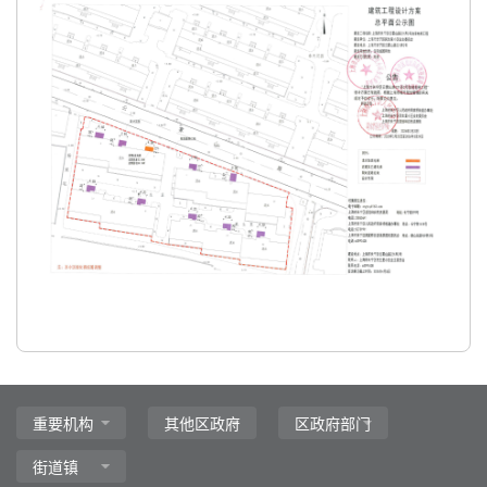
主
要
内
容
区
域