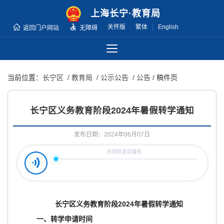
无
上海长宁·教育局
障
关怀版
繁体
English
返回门户网站
无障碍
碍
操
作
说
当前位置：
长宁区
/ 教育局
/ 公示公告
/ 公告
/ 稿件页
明
跳
转
长宁区义务教育阶段2024年暑假转学通知
到
网
发布日期：2024年06月07日
站
导
航
区
跳
长宁区义务教育阶段2024年暑假转学通知
转
到
一、转学申请时间