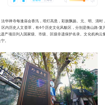
法华禅寺每逢庙会香汛，塔灯高悬，彩旗飘扬。元、明、清时，
区内历史人文荟萃，有4个历史文化风貌区，分别是衡山路-复
文化遗产项目列入国家级、市级、区级非遗保护名录。文化机构云
长宁。