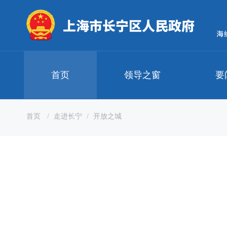
无
障
碍
操
作
说
明
首页
领导之窗
要
跳
转
到
网
首页
走进长宁
开放之城
站
导
航
区
跳
转
到
主
要
内