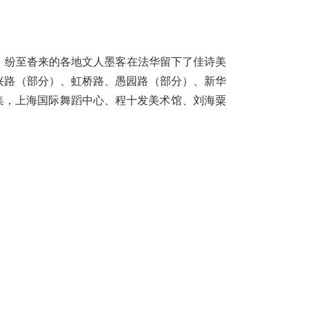
纷至沓来的各地文人墨客在法华留下了佳诗美
兴路（部分）、虹桥路、愚园路（部分）、新华
集，上海国际舞蹈中心、程十发美术馆、刘海粟