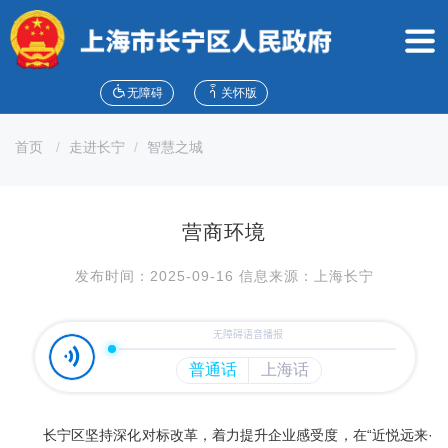
无
障
碍
操
作
无障碍
关怀版
说
明
首页
走进长宁
智慧之城
跳
转
到
网
营商环境
站
导
发布时间：2025-09-16 信息来源：上海长宁
航
区
跳
转
到
主
要
内
长宁区坚持深化对标改革，着力提升企业感受度，在“近悦远来·