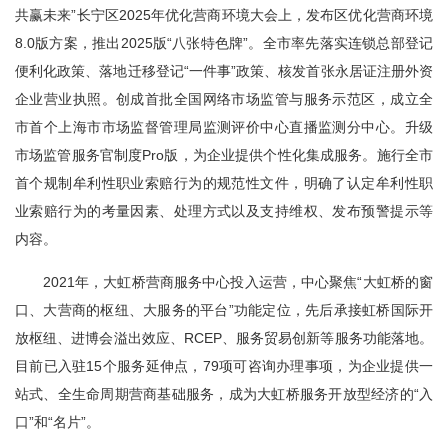
容
共赢未来”长宁区2025年优化营商环境大会上，发布区优化营商环境
区
8.0版方案，推出2025版“八张特色牌”。全市率先落实连锁总部登记
域
便利化政策、落地迁移登记“一件事”政策、核发首张永居证注册外资
企业营业执照。创成首批全国网络市场监管与服务示范区，成立全
市首个上海市市场监督管理局监测评价中心直播监测分中心。升级
市场监管服务官制度Pro版，为企业提供个性化集成服务。施行全市
首个规制牟利性职业索赔行为的规范性文件，明确了认定牟利性职
业索赔行为的考量因素、处理方式以及支持维权、发布预警提示等
内容。
2021年，大虹桥营商服务中心投入运营，中心聚焦“大虹桥的窗
口、大营商的枢纽、大服务的平台”功能定位，先后承接虹桥国际开
放枢纽、进博会溢出效应、RCEP、服务贸易创新等服务功能落地。
目前已入驻15个服务延伸点，79项可咨询办理事项，为企业提供一
站式、全生命周期营商基础服务，成为大虹桥服务开放型经济的“入
口”和“名片”。