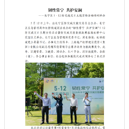
主
要
内
容
区
域