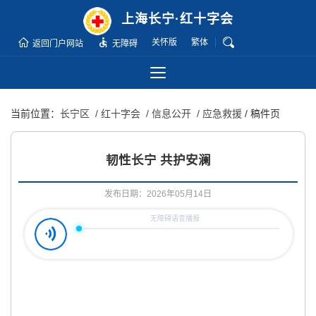
无
上海长宁·红十字会
障
关怀版
繁体
碍
返回门户网站
无障碍
操
作
说
当前位置：
长宁区
/ 红十字会
/ 信息公开
/ 应急救援
/ 稿件页
明
跳
转
韧性长宁 共护安澜
到
网
发布日期：2026年05月14日
站
导
航
区
跳
转
到