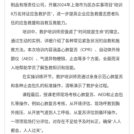
主
制品有限责任公司，开展2024年上海市为民办实事项目“培训
要
8万名持证应急救护员”，进一步提高企业应急救援志愿者队
内
伍的应急救援和自救互救能力。
容
培训中，救护培训师资强调了“时间就是生命”的理念，
区
通过生动的实例，详细介绍了各种常见紧急状况的自救和施
域
救方法。本次培训内容涵盖心肺复苏（CPR）、自动体外除
颤仪（AED）、气道异物梗阻、止血等多个方面，全面而深
入地帮助学员了解急救知识和技能。
在实操训练环节，救护培训师资通过亲身示范心肺复苏
和各种止血包扎的标准操作，清晰演示了救护全过程。
课程最后，授课老师现场考核心肺复苏、AED和止血包
扎等操作，例如心肺复苏考核，从环境评估、现场呼救到胸
外按压、从开放气道到人工呼吸、从复苏评估到循环操作，
一项项现场打分评估，对存在不足给予及时纠正，确保“人人
都会，人人过关”。