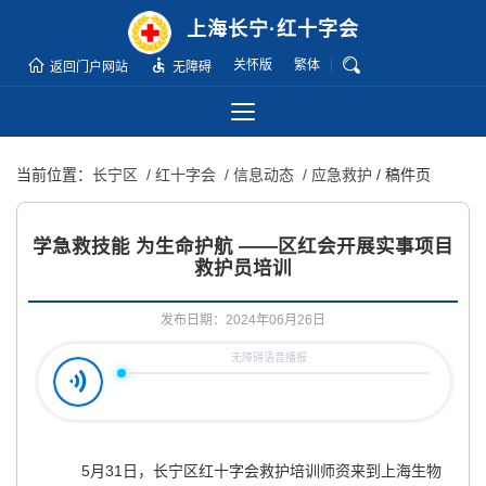
无
上海长宁·红十字会
障
关怀版
繁体
碍
返回门户网站
无障碍
操
作
说
当前位置：
长宁区
/ 红十字会
/ 信息动态
/ 应急救护
/ 稿件页
明
跳
转
学急救技能 为生命护航 ——区红会开展实事项目
到
救护员培训
网
站
发布日期：2024年06月26日
导
航
区
跳
转
5月31日，长宁区红十字会救护培训师资来到上海生物
到