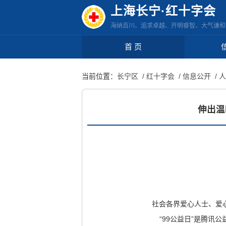
无
上海长宁·红十字会
障
海纳百川、追求卓越、开明睿智、大气谦和
碍
操
首 页
作
说
当前位置：
长宁区
/ 红十字会
/ 信息公开
/ 
明
跳
转
伸出温
到
网
站
导
航
区
跳
社会各界爱心人士、爱
转
“99公益日”是腾
到