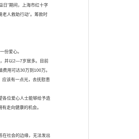
益日”期间，上海市红十字
境老人救助行动”。筹款时
献一份爱心。
，并以2—7岁居多。目前
费用可达30万到100万。
，应该有一点光，去抚慰患
望各位爱心人士能够给予造
拥有走向健康的机会。
活在社会的边缘，无法发出