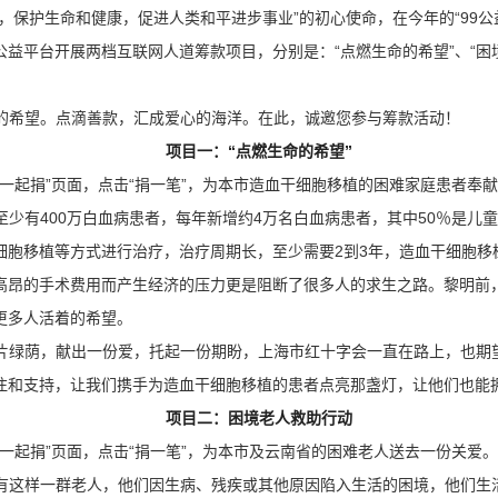
，保护生命和健康，促进人类和平进步事业”的初心使命，在今年的“99公
益平台开展两档互联网人道筹款项目，分别是：“点燃生命的希望”、“困
的希望。点滴善款，汇成爱心的海洋。在此，诚邀您参与筹款活动！
项目一：“点燃生命的希望”
“一起捐”页面，点击“捐一笔”，为本市造血干细胞移植的困难家庭患者奉
少有400万白血病患者，每年新增约4万名白血病患者，其中50％是儿童
胞移植等方式进行治疗，治疗周期长，至少需要2到3年，造血干细胞移植
高昂的手术费用而产生经济的压力更是阻断了很多人的求生之路。黎明前
更多人活着的希望。
片绿荫，献出一份爱，托起一份期盼，上海市红十字会一直在路上，也期
注和支持，让我们携手为造血干细胞移植的患者点亮那盏灯，让他们也能
项目二：困境老人救助行动
一起捐”页面，点击“捐一笔”，为本市及云南省的困难老人送去一份关爱。
有这样一群老人，他们因生病、残疾或其他原因陷入生活的困境，他们生