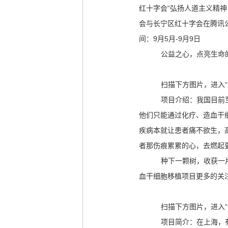
主
红十字会“弘扬人道主义精神
要
会与长宁区红十字会在腾讯公
内
间：9月5月-9月9日
容
公益之心，点亮生命
区
域
扫描下方图片，进入
项目介绍：我国目前至
他们只能通过化疗、造血干细
疾病本就让患者痛不欲生，
者那伤痕累累的心，去燃起
种下一颗树，收获一
血干细胞移植项目更多的关
扫描下方图片，进入“
项目简介：在上海，