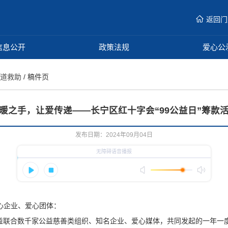
返回门
信息公开
政策法规
爱心公
人道救助
/ 稿件页
暖之手，让爱传递——长宁区红十字会“99公益日”筹款
发布日期：2024年09月04日
心企业、爱心团体：
讯公益联合数千家公益慈善类组织、知名企业、爱心媒体，共同发起的一年一