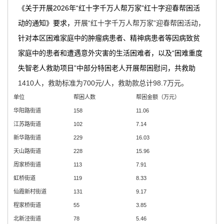
主
《关于开展2026年“红十字千万人帮万家”红十字迎春帮困活
要
动的通知》要求，
开展“红十字千万人帮万家”迎春帮困活动，
内
针对本区困难家庭中的肿瘤病患者、精神病患者等因病致贫
容
家庭中的患者和遭遇意外灾害的生活困难者，以及“困难重度
区
失智老人救助项目”中部分特困老人开展帮困慰问，共救助
域
1410人，救助标准为700元/人，救助款总计98.7万元。
单位
帮困人数
帮困金额（万元）
华阳路街道
158
11.06
江苏路街道
102
7.14
新华路街道
229
16.03
天山路街道
228
15.96
周家桥街道
113
7.91
虹桥街道
119
8.33
仙霞新村街道
131
9.17
程家桥街道
55
3.85
北新泾街道
78
5.46