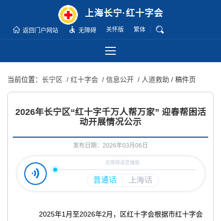
无
上海长宁·红十字会
障
关怀版
繁体
碍
返回门户网站
无障碍
操
作
说
当前位置：
长宁区
/ 红十字会
/ 信息公开
/ 人道救助
/ 稿件页
明
跳
转
2026年长宁区“红十字千万人帮万家” 迎春帮困活
到
动开展情况公示
网
站
发布日期：2026年03月06日
导
航
区
跳
转
2025年1月至2026年2月，区红十字会根据市红十字会
到