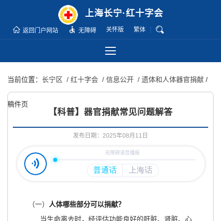
无
上海长宁·红十字会
障
关怀版
繁体
碍
返回门户网站
无障碍
操
作
说
当前位置：
长宁区
/ 红十字会
/ 信息公开
/ 遗体和人体器官捐献
/
明
跳
稿件页
转
【科普】器官捐献常见问题解答
到
网
发布日期：2025年08月11日
站
导
航
区
跳
转
（一）
人体哪些部分可以捐献？
到
当生命离去时，经评估功能良好的肝脏、肾脏、心