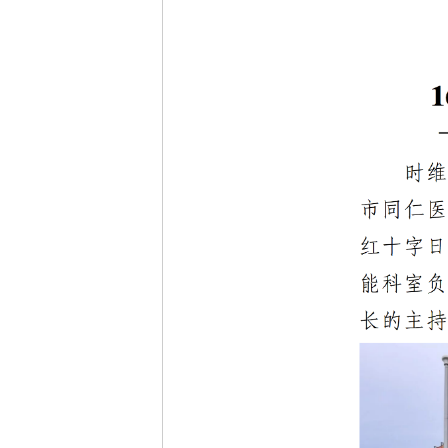
主
要
内
容
区
域