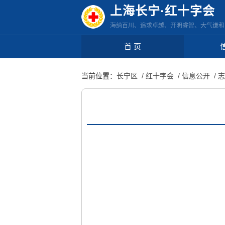
无
上海长宁·红十字会
障
海纳百川、追求卓越、开明睿智、大气谦和
碍
操
首 页
作
说
当前位置：
长宁区
/ 红十字会
/ 信息公开
/ 
明
跳
转
到
网
站
导
航
区
跳
转
到