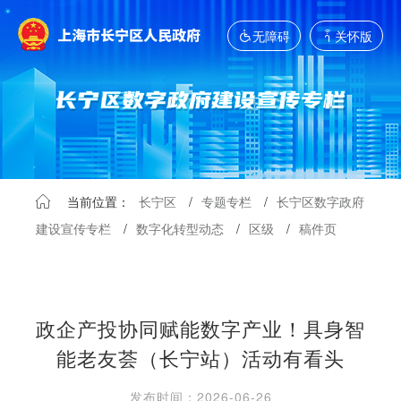
无障碍
关怀版
当前位置：
长宁区
/
专题专栏
/
长宁区数字政府
建设宣传专栏
/
数字化转型动态
/
区级
/
稿件页
政企产投协同赋能数字产业！具身智
能老友荟（长宁站）活动有看头
发布时间：2026-06-26