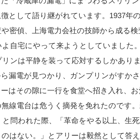
した「冷蔵庫の漏電」にまつわるスリリン
徴として語り継がれています。1937年
査や密偵、上海電力会社の技師から成る検
いよ自宅にやって来ようとしていました。
プリンは平静を装って応対するしかあり
から漏電が見つかり、ガンプリンがすかさ
リーはその隙に一行を食堂へ招き入れ、お
の無線電台は危うく摘発を免れたのです。
」と問われた際、「革命をやる以上、生死
ものはない。」とアリーは毅然として答