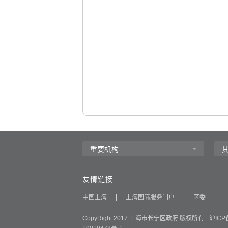
主
要
内
容
区
域
友情链接
中国上海
上海国际服务门户
区委
CopyRight 2017 上海市长宁区政府 版权所有
沪ICP