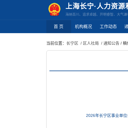
无
上海长宁·人力资源
障
海纳百川、追求卓越、开明睿智、大气谦
碍
操
首 页
机构概况
工作动态
作
说
当前位置：
长宁区
/ 区人社局
/ 通知公告
/ 
明
跳
转
到
网
站
导
航
区
跳
2026年长宁区事业单位
转
到