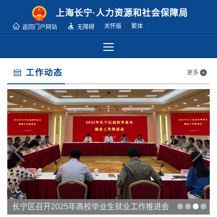
无
上海长宁·人力资源和社会保障局
障
关怀版
繁体
返回门户网站
无障碍
碍
操
作
说
工作动态
更多
明
跳
转
到
网
站
导
航
区
跳
转
长宁区召开2025年高校毕业生就业工作推进会
到