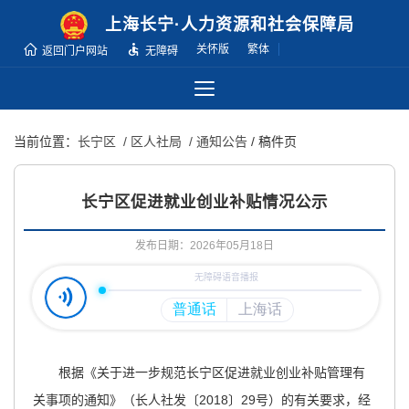
无
上海长宁·人力资源和社会保障局
障
关怀版
繁体
返回门户网站
无障碍
碍
操
作
说
当前位置：
长宁区
/ 区人社局
/ 通知公告
/ 稿件页
明
跳
转
长宁区促进就业创业补贴情况公示
到
网
发布日期：2026年05月18日
站
导
航
区
跳
根据《关于进一步规范长宁区促进就业创业补贴管理有
转
到
关事项的通知》（长人社发〔2018〕29号）的有关要求，经