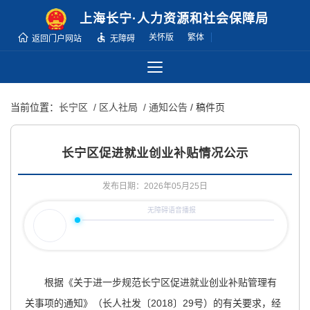
无
上海长宁·人力资源和社会保障局
障
关怀版
繁体
返回门户网站
无障碍
碍
操
作
说
当前位置：
长宁区
/ 区人社局
/ 通知公告
/ 稿件页
明
跳
转
长宁区促进就业创业补贴情况公示
到
网
发布日期：2026年05月25日
站
导
航
区
跳
根据《关于进一步规范长宁区促进就业创业补贴管理有
转
到
关事项的通知》（长人社发〔2018〕29号）的有关要求，经