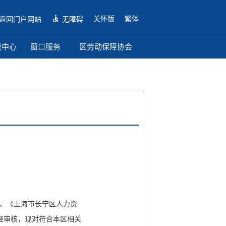
关怀版
繁体
返回门户网站
无障碍
载中心
窗口服务
区劳动保障协会
）、《上海市长宁区人力资
，经审核，现对符合本区相关