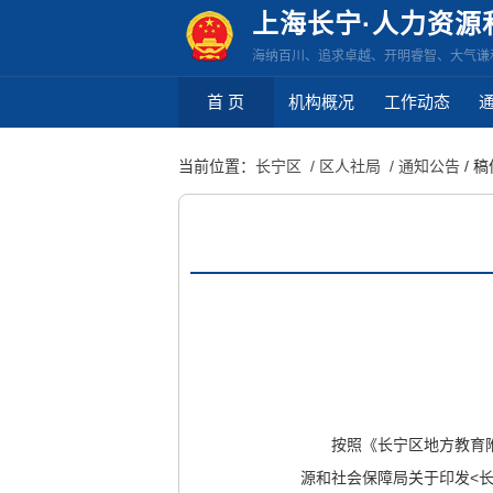
无
上海长宁·人力资源
障
海纳百川、追求卓越、开明睿智、大气谦
碍
操
首 页
机构概况
工作动态
作
说
当前位置：
长宁区
/ 区人社局
/ 通知公告
/ 
明
跳
转
到
网
站
导
航
区
跳
按照《长宁区地方教育附
转
源和社会保障局关于印发<长
到