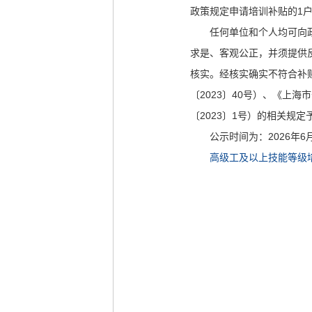
主
政策规定申请培训补贴的1户
要
任何单位和个人均可向政
内
求是、客观公正，并须提供
容
核实。经核实确实不符合补
区
〔2023〕40号）、《上
域
〔2023〕1号）的相关规定
公示时间为：2026年6月
高级工及以上技能等级培训