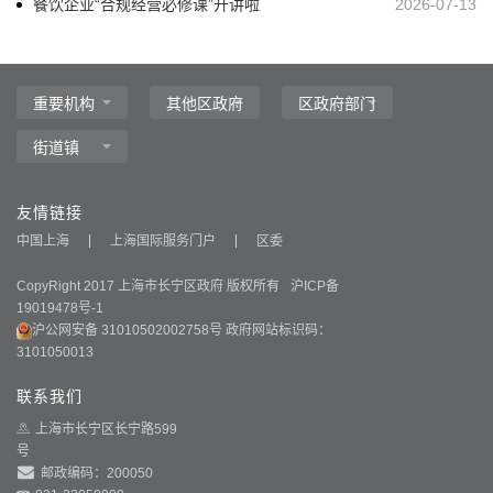
餐饮企业“合规经营必修课”开讲啦
2026-07-13
主
要
内
容
区
域
友情链接
中国上海
上海国际服务门户
区委
CopyRight 2017 上海市长宁区政府 版权所有
沪ICP备
19019478号-1
沪公网安备 31010502002758号
政府网站标识码：
3101050013
联系我们
上海市长宁区长宁路599
号
邮政编码：200050