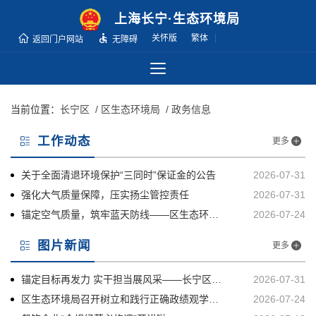
无
上海长宁·生态环境局
障
关怀版
繁体
返回门户网站
无障碍
碍
操
作
说
当前位置：
长宁区
/ 区生态环境局
/ 政务信息
明
跳
工作动态
更多
转
到
关于全面清退环境保护“三同时”保证金的公告
2026-07-31
网
强化大气质量保障，压实扬尘管控责任
2026-07-31
站
锚定空气质量，筑牢蓝天防线——区生态环境局召开空气质量保障工作推进会
2026-07-24
导
航
图片新闻
更多
区
跳
锚定目标再发力 实干担当展风采——长宁区生态环境局执法大队召开2026年年中工作推进会
2026-07-31
转
区生态环境局召开树立和践行正确政绩观学习教育警示教育会
2026-07-24
到