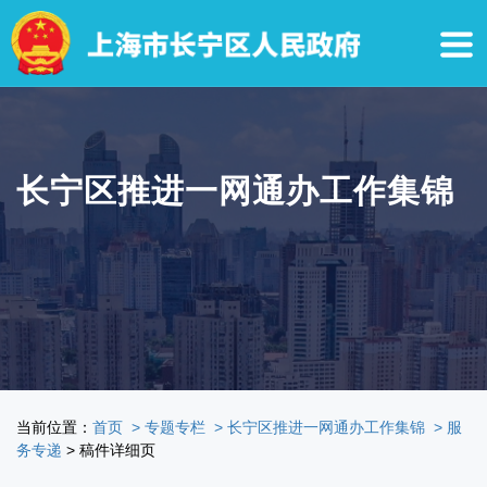
无
障
碍
操
作
说
明
跳
长宁区推进一网通办工作集锦
转
到
网
站
导
航
区
跳
转
到
主
当前位置：
首页
> 专题专栏
> 长宁区推进一网通办工作集锦
> 服
要
务专递
> 稿件详细页
内