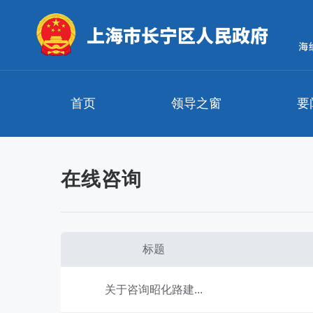
无
障
碍
操
作
说
明
首页
领导之窗
要
跳
转
到
网
站
在线咨询
导
航
区
跳
转
标题
到
主
要
关于咨询昭化路建...
内