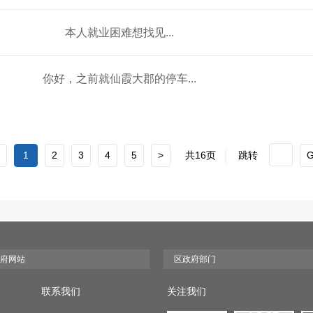
本人就业困难想找见...
你好，之前就仙霞大郡的停车...
1
2
3
4
5
>
共16页
跳转
联系我们
关注我们