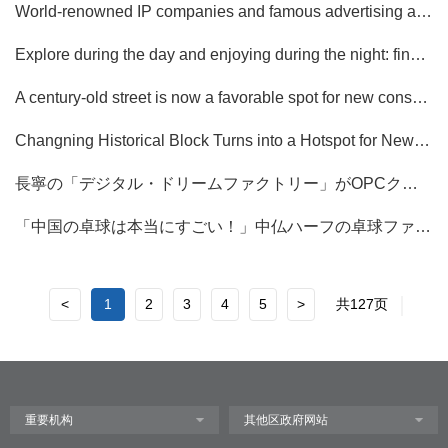
World-renowned IP companies and famous advertising agencies have become tenants of this recently renovated small-scale office building
Explore during the day and enjoying during the night: find about new attractions at the Columbia Circle
A century-old street is now a favorable spot for new consumption Changning empowers brands with "scenario-based incubation" to accelerate business development
Changning Historical Block Turns into a Hotspot for New Consumption
長寧の「デジタル・ドリームファクトリー」がOPCクリエイターのためのワンストップサービスプラットフォームを構築
「中国の卓球は本当にすごい！」中仏ハーフの卓球ファンの少年が、楽動虹橋で体験レッスンに参加した
<
1
2
3
4
5
>
共127页