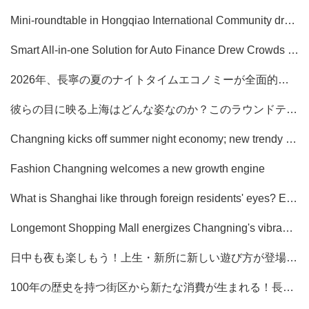
容
区
Mini-roundtable in Hongqiao International Community draws fresh ideas and fosters the integration of international talent in Changning
域
Smart All-in-one Solution for Auto Finance Drew Crowds at WAIC
2026年、長寧の夏のナイトタイムエコノミーが全面的に輝く！トレンド消費の新たなランドマークが完成し、幕開け→
彼らの目に映る上海はどんな姿なのか？このラウンドテーブルでは、外国人の友人たちが「第二の故郷」について自由に語り合った
Changning kicks off summer night economy; new trendy consumption landmark opens
Fashion Changning welcomes a new growth engine
What is Shanghai like through foreign residents' eyes? Expats discuss their "second hometown" at toundtable
Longemont Shopping Mall energizes Changning's vibrant nighttime consumption ecosystem
日中も夜も楽しもう！上生・新所に新しい遊び方が登場→｜長寧で楽しもう
100年の歴史を持つ街区から新たな消費が生まれる！長寧区、「シーンを活用した企業育成」でブランドの成長に加速を