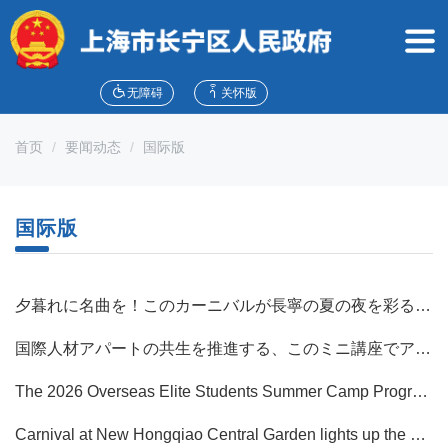
无
障
碍
操
作
无障碍
关怀版
说
明
首页
要闻动态
国际版
跳
转
到
网
国际版
站
导
航
区
夕暮れに名曲を！このカーニバルが長寧の夏の夜を彩る～｜長寧の楽しみ方
跳
转
国際人材アパートの共生を推進する、このミニ講座でアイデアを集めよう！
到
主
The 2026 Overseas Elite Students Summer Camp Program Kicked Off in Changning
要
内
Carnival at New Hongqiao Central Garden lights up the summer night in Changning